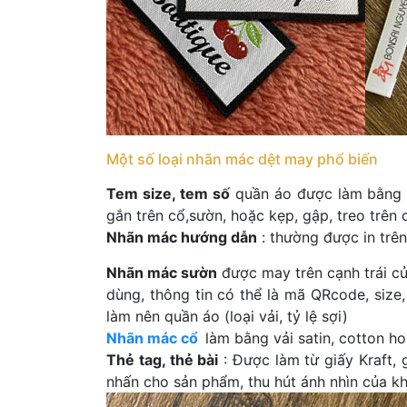
Một số loại nhãn mác dệt may phổ biến
Tem size, tem số
quần áo được làm bằng vải 
gắn trên cổ,sườn, hoặc kẹp, gập, treo trên
Nhãn mác hướng dẫn
: thường được in trê
Nhãn mác sườn
được may trên cạnh trái củ
dùng, thông tin có thể là mã QRcode, size,
làm nên quần áo (loại vải, tỷ lệ sợi)
Nhãn mác cổ
làm bằng vải satin, cotton h
Thẻ tag, thẻ bài
: Được làm từ giấy Kraft, 
nhấn cho sản phẩm, thu hút ánh nhìn của k