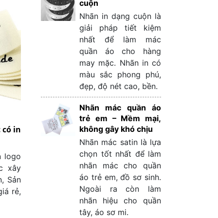
cuộn
Nhãn in dạng cuộn là
giải pháp tiết kiệm
nhất để làm mác
quần áo cho hàng
may mặc. Nhãn in có
màu sắc phong phú,
đẹp, độ nét cao, bền.
Nhãn mác quần áo
trẻ em – Mềm mại,
có in
không gây khó chịu
Nhãn mác satin là lựa
chọn tốt nhất để làm
 logo
nhãn mác cho quần
c xây
áo trẻ em, đồ sơ sinh.
n, Sản
Ngoài ra còn làm
iá rẻ,
nhãn hiệu cho quần
tây, áo sơ mi.