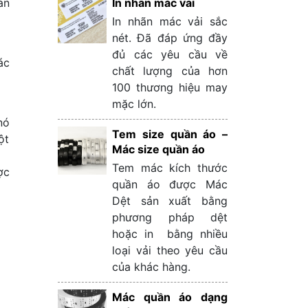
In nhãn mác vải
àn
In nhãn mác vải sắc
nét. Đã đáp ứng đầy
đủ các yêu cầu về
ác
chất lượng của hơn
100 thương hiệu may
mặc lớn.
nó
Tem size quần áo –
ột
Mác size quần áo
Tem mác kích thước
ợc
quần áo được Mác
Dệt sản xuất bằng
phương pháp dệt
hoặc in bằng nhiều
loại vải theo yêu cầu
của khác hàng.
Mác quần áo dạng