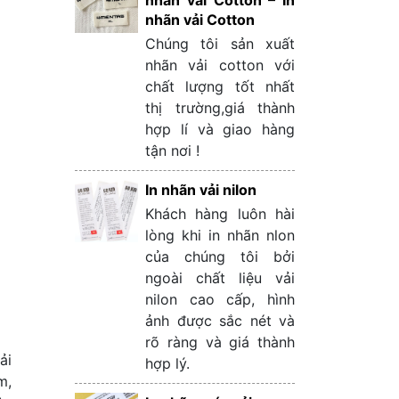
nhãn vải Cotton – In
nhãn vải Cotton
Chúng tôi sản xuất
nhãn vải cotton với
chất lượng tốt nhất
thị trường,giá thành
hợp lí và giao hàng
tận nơi !
In nhãn vải nilon
Khách hàng luôn hài
lòng khi in nhãn nlon
của chúng tôi bởi
ngoài chất liệu vải
nilon cao cấp, hình
ảnh được sắc nét và
rõ ràng và giá thành
ải
hợp lý.
m,