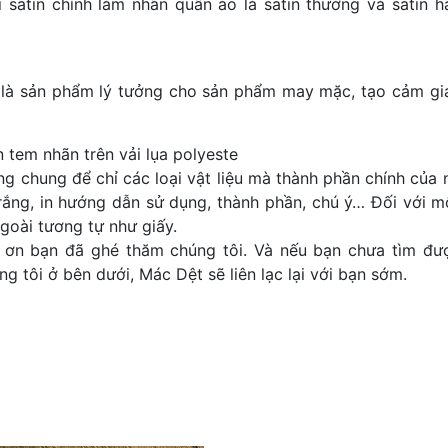
satin chính làm nhãn quần áo là satin thường và satin h
 là sản phẩm lý tưởng cho sản phẩm may mặc, tạo cảm gi
In tem nhãn trên vải lụa polyeste
ng chung để chỉ các loại vật liệu mà thành phần chính của 
rắng, in hướng dẫn sử dụng, thành phần, chú ý… Đối với m
goài tương tự như giấy.
ơn bạn đã ghé thăm chúng tôi. Và nếu bạn chưa tìm đư
 tôi ở bên dưới, Mác Dệt sẽ liên lạc lại với bạn sớm.