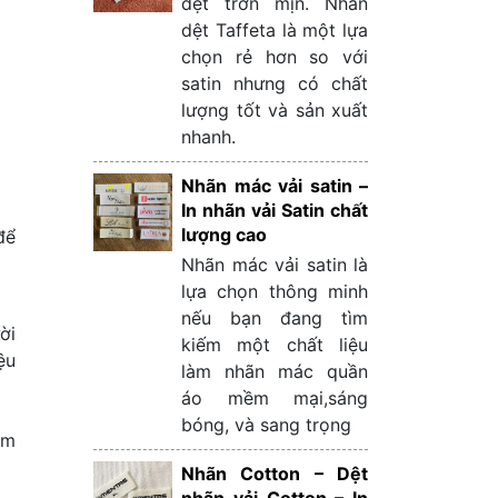
dệt trơn mịn. Nhãn
dệt Taffeta là một lựa
chọn rẻ hơn so với
satin nhưng có chất
lượng tốt và sản xuất
nhanh.
Nhãn mác vải satin –
In nhãn vải Satin chất
lượng cao
để
Nhãn mác vải satin là
lựa chọn thông minh
nếu bạn đang tìm
ời
kiếm một chất liệu
ệu
làm nhãn mác quần
áo mềm mại,sáng
bóng, và sang trọng
ểm
Nhãn Cotton – Dệt