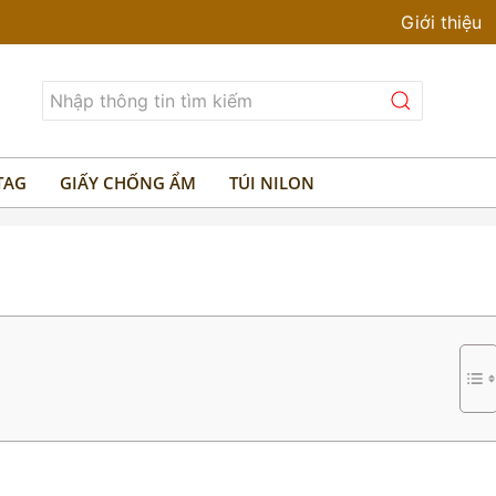
Giới thiệu
TAG
GIẤY CHỐNG ẨM
TÚI NILON