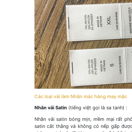
Các loại vải làm Nhãn mác hàng may mặc
Nhãn vải Satin
(tiếng việt gọi là sa tanh) :
Nhãn vải satin bóng mịn, mềm mại rất phổ 
satin cắt thẳng và không có nếp gấp được