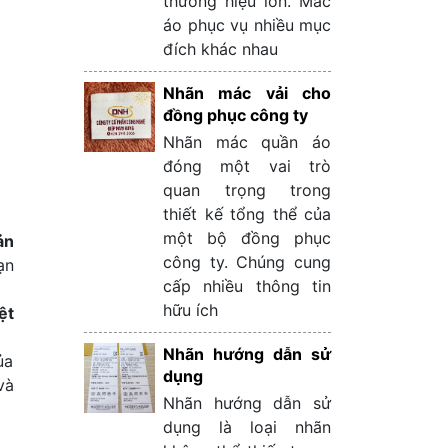
thương hiệu lớn. Mác
áo phục vụ nhiều mục
đích khác nhau
Nhãn mác vải cho
đồng phục công ty
Nhãn mác quần áo
đóng một vai trò
quan trọng trong
thiết kế tổng thể của
một bộ đồng phục
ản
công ty. Chúng cung
ạn
cấp nhiều thông tin
hữu ích
ệt
Nhãn hướng dẫn sử
ủa
dụng
và
Nhãn hướng dẫn sử
dụng là loại nhãn