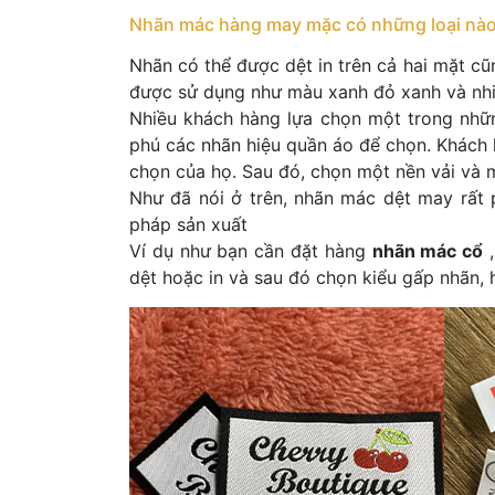
Nhãn mác hàng may mặc có những loại nà
Nhãn có thể được dệt in trên cả hai mặt cũ
được sử dụng như màu xanh đỏ xanh và nh
Nhiều khách hàng lựa chọn một trong nhữn
phú các nhãn hiệu quần áo để chọn. Khách 
chọn của họ. Sau đó, chọn một nền vải và
Như đã nói ở trên, nhãn mác dệt may rất
pháp sản xuất
Ví dụ như bạn cần đặt hàng
nhãn mác cổ
,
dệt hoặc in và sau đó chọn kiểu gấp nhãn, 