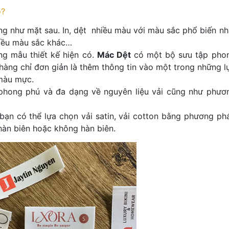
o?
ng như mặt sau. In, dệt nhiều màu với màu sắc phổ biến nh
iều màu sắc khác…
g mẫu thiết kế hiện có.
Mác Dệt
có một bộ sưu tập pho
hàng chỉ đơn giản là thêm thông tin vào một trong những l
 màu mực.
 phong phú và đa dạng về nguyên liệu vải cũng như phươ
bạn có thể lựa chọn vải satin, vải cotton bằng phương ph
hàn biên hoặc không hàn biên.