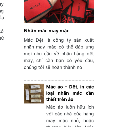
ay
ng
ủa
Nhãn mác may mặc
có
sử
Mác Dệt là công ty sản xuất
nhãn may mặc có thể đáp ứng
mọi nhu cầu về nhãn hàng dệt
may, chỉ cần bạn có yêu cầu,
chúng tôi sẽ hoàn thành nó
Mác áo – Dệt, in các
loại nhãn mác cần
thiết trên áo
Mác áo luôn hữu ích
với các nhà cửa hàng
may mặc nhỏ, hoặc