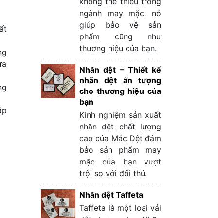
không thể thiếu trong
ngành may mặc, nó
giúp bảo vệ sản
ất
phẩm cũng như
thương hiệu của bạn.
ng
ựa
Nhãn dệt – Thiết kế
nhãn dệt ấn tượng
ng
cho thương hiệu của
bạn
áp
Kinh nghiệm sản xuất
nhãn dệt chất lượng
cao của Mác Dệt đảm
bảo sản phẩm may
mặc của bạn vượt
trội so với đối thủ.
Nhãn dệt Taffeta
Taffeta là một loại vải