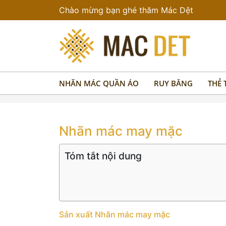
Chào mừng bạn ghé thăm Mác Dệt
NHÃN MÁC QUẦN ÁO
RUY BĂNG
THẺ 
Nhãn mác may mặc
Tóm tắt nội dung
Sản xuất Nhãn mác may mặc