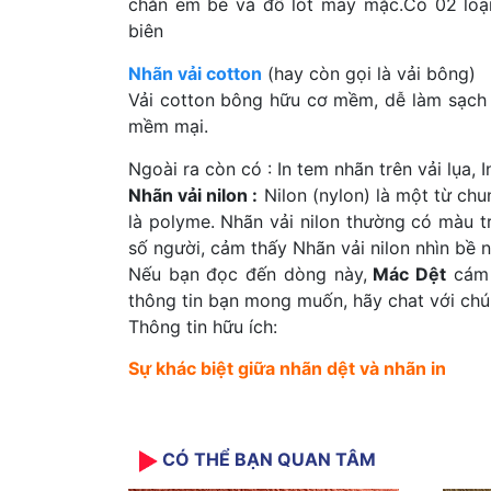
chăn em bé và đồ lót may mặc.Có 02 loại 
biên
Nhãn vải cotton
(hay còn gọi là vải bông)
Vải cotton bông hữu cơ mềm, dễ làm sạch
mềm mại.
Ngoài ra còn có : In tem nhãn trên vải lụa, 
Nhãn vải nilon :
Nilon (nylon) là một từ chu
là polyme. Nhãn vải nilon thường có màu t
số người, cảm thấy Nhãn vải nilon nhìn bề n
Nếu bạn đọc đến dòng này,
Mác Dệt
cám 
thông tin bạn mong muốn, hãy chat với chúng
Thông tin hữu ích:
Sự khác biệt giữa nhãn dệt và nhãn in
CÓ THỂ BẠN QUAN TÂM