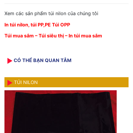
Xem các sản phẩm túi nilon của chúng tôi
In túi nilon, túi PP,PE Túi OPP
Túi mua sắm – Túi siêu thị – In túi mua sắm
CÓ THỂ BẠN QUAN TÂM
TÚI NILON