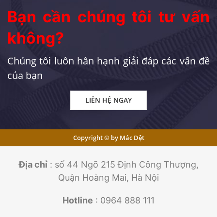
Bạn cần chúng tôi tư vấn
không?
Chúng tôi luôn hân hạnh giải đáp các vấn đề
của bạn
LIÊN HỆ NGAY
Copyright © by Mác Dệt
Địa chỉ
: số 44 Ngõ 215 Định Công Thượng,
Quận Hoàng Mai, Hà Nội
Hotline
: 0964 888 111