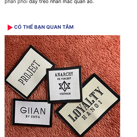
phân phối
dây treo nhãn mác quần áo
.
CÓ THỂ BẠN QUAN TÂM