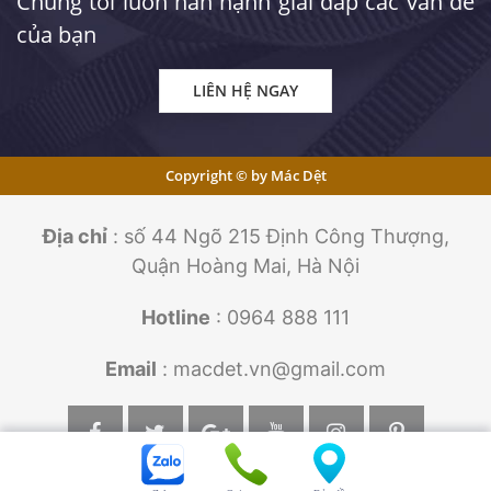
Chúng tôi luôn hân hạnh giải đáp các vấn đề
của bạn
LIÊN HỆ NGAY
Copyright © by Mác Dệt
Địa chỉ
: số 44 Ngõ 215 Định Công Thượng,
Quận Hoàng Mai, Hà Nội
Hotline
: 0964 888 111
Email
: macdet.vn@gmail.com