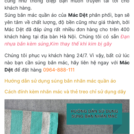
cũng như thông điệp bạn muốn truyền tải tới cho
khách hàng.
Súng bắn mác quần áo của
Mác Dệt
phân phối, bạn sẽ
yên tâm về chất lượng, độ bền cũng như giá thành, bởi
Mác Dệt đã đáp ứng rất nhiều đơn hàng cho trên 400
khách hàng tại địa bàn Hà Nội. Chúng tôi có sẵn
Đạn
nhựa bắn kèm súng,Kim thay thế khi kim bị gãy
Chúng tôi phục vụ khách hàng 24/7. Vì vậy, bất cứ lúc
nào bạn cần súng bắn mác, hãy liên hệ ngay với
Mác
Dệt
để đặt hàng
0964-888-111
Hướng dẫn sử dụng súng bắn nhãn mác quần áo
Cách đính kèm nhãn mác và thẻ treo chỉ sử dụng dây