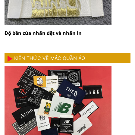
Độ bền của nhãn dệt và nhãn in
KIẾN THỨC VỀ MÁC QUẦN ÁO